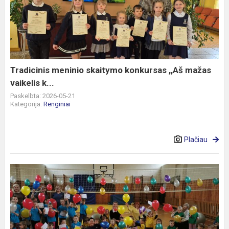
skaitymo
konkursas
,,Aš
mažas
vaikelis
k...
Tradicinis meninio skaitymo konkursas ,,Aš mažas
vaikelis k...
Paskelbta: 2026-05-21
Kategorija:
Renginiai
Plačiau
Sporto
šventė