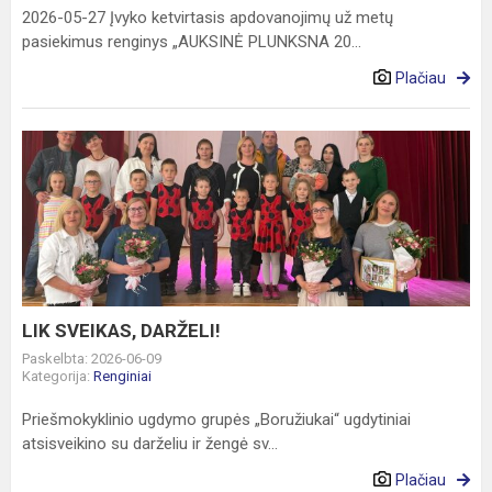
2026-05-27 Įvyko ketvirtasis apdovanojimų už metų
pasiekimus renginys „AUKSINĖ PLUNKSNA 20...
Plačiau
LIK
SVEIKAS,
DARŽELI!
LIK SVEIKAS, DARŽELI!
Paskelbta: 2026-06-09
Kategorija:
Renginiai
Priešmokyklinio ugdymo grupės „Boružiukai“ ugdytiniai
atsisveikino su darželiu ir žengė sv...
Plačiau