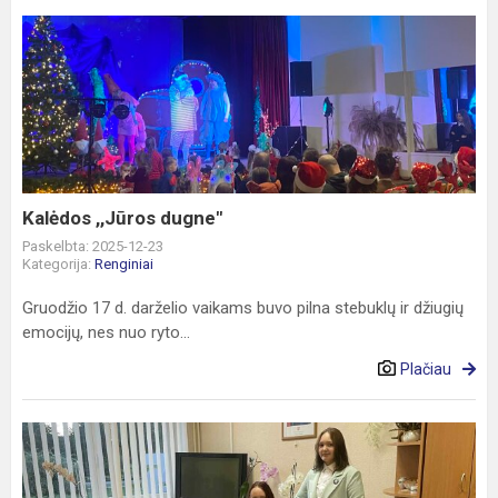
Kalėdos
,,Jūros
dugne"
Kalėdos ,,Jūros dugne"
Paskelbta: 2025-12-23
Kategorija:
Renginiai
Gruodžio 17 d. darželio vaikams buvo pilna stebuklų ir džiugių
emocijų, nes nuo ryto...
Plačiau
2025
m.
Mokytojų