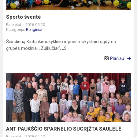
Sporto šventė
Paskelbta: 2026-05-20
Kategorija:
Renginiai
Šiandieną Kintų ikimokyklinio ir priešmokyklinio ugdymo
grupės mokiniai ,,Zuikučiai’’, ,,S...
Plačiau
ANT
PAUKŠČIO
SPARNELIO
SUGRĮŽTA
SAULELĖ
ANT PAUKŠČIO SPARNELIO SUGRĮŽTA SAULELĖ
Paskelbta: 2026-04-17