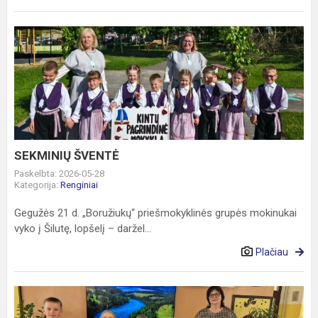
SEKMINIŲ
ŠVENTĖ
SEKMINIŲ ŠVENTĖ
Paskelbta: 2026-05-28
Kategorija:
Renginiai
Gegužės 21 d. „Boružiukų“ priešmokyklinės grupės mokinukai
vyko į Šilutę, lopšelį – daržel...
Plačiau
Tradicinis
meninio