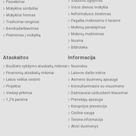
Vidurinis ugdymas
Pasiekimai
Visos dienos mokykla
Mokyklos simboliai
Neformalusis švietimas
Mokyklos himnas
Pagalba mokiniams ir tėvams
Tradiciniai renginiai
Mokinių pavėžėjimas
Bendradarbiavimas
Mokinių maitinimas
Priėmimas į mokyklą
Nuoma
Biblioteka
Ataskaitos
Informacija
Biudžeto vykdymo ataskaitų rinkiniai
Nuorodos
Finansinių ataskaitų rinkiniai
Laisvos darbo vietos
Lėšos veiklai viešinti
Asmens duomenų apsauga
Projektai
Konsultavimasis su visuomene
Viešieji pirkimai
Dažniausiai užduodami klausimai
1,2% parama
Pranešėjų apsauga
Korupcijos prevencija
Civilinė sauga
Teisinė informacija
Atviri duomenys