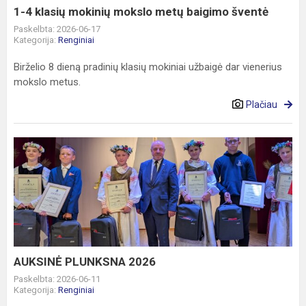
šventė
1-4 klasių mokinių mokslo metų baigimo šventė
Paskelbta: 2026-06-17
Kategorija:
Renginiai
Birželio 8 dieną pradinių klasių mokiniai užbaigė dar vienerius
mokslo metus.
Plačiau
AUKSINĖ
PLUNKSNA
2026
AUKSINĖ PLUNKSNA 2026
Paskelbta: 2026-06-11
Kategorija:
Renginiai