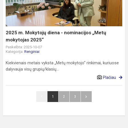
diena
-
nominacijos
„Metų
mokytojas
2025 m. Mokytojų diena - nominacijos „Metų
2025“
mokytojas 2025“
Paskelbta: 2025-10-07
Kategorija:
Renginiai
Kiekvienais metais vyksta „Metų mokytojo“ rinkimai, kuriuose
dalyvauja visų grupių/klasių...
Plačiau
1
2
3