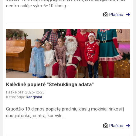
centro salėje vyko 6–10 klasių...
Plačiau
Kalėdinė
popietė
"Stebuklinga
adata"
Kalėdinė popietė "Stebuklinga adata"
Paskelbta: 2025-12-23
Kategorija:
Renginiai
Gruodžio 19 dienos popietę pradinių klasių mokiniai rinkosi į
daugiafunkcį centrą, kur vyk...
Plačiau