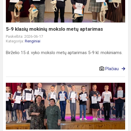
mokslo
metų
aptarimas
5-9 klasių mokinių mokslo metų aptarimas
Paskelbta: 2026-06-17
Kategorija:
Renginiai
Birželio 15 d. vyko mokslo metų aptarimas 5-9 kl. mokiniams.
Plačiau
1-
4
klasių
mokinių
mokslo
metų
baigimo