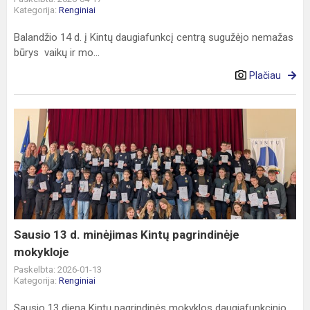
Kategorija:
Renginiai
Balandžio 14 d. į Kintų daugiafunkcį centrą sugužėjo nemažas
būrys vaikų ir mo...
Plačiau
Sausio
13
d.
minėjimas
Kintų
pagrindinėje
mokykloje
Sausio 13 d. minėjimas Kintų pagrindinėje
mokykloje
Paskelbta: 2026-01-13
Kategorija:
Renginiai
Sausio 13 dieną Kintų pagrindinės mokyklos daugiafunkcinio