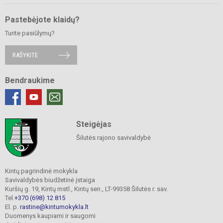
Pastebėjote klaidų?
Turite pasiūlymų?
RAŠYKITE
Bendraukime
Steigėjas
Šilutės rajono savivaldybė
Kintų pagrindinė mokykla
Savivaldybės biudžetinė įstaiga
Kuršių g. 19, Kintų mstl., Kintų sen., LT-99358 Šilutės r. sav.
Tel.
+370 (698) 12 815
El. p.
rastine@kintumokykla.lt
Duomenys kaupiami ir saugomi