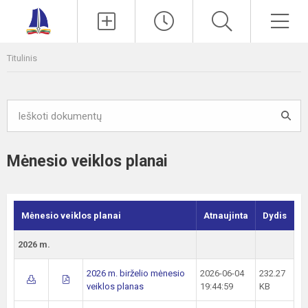
Paieška
Men
Titulinis
Mėnesio veiklos planai
Mėnesio veiklos planai
Atnaujinta
Dydis
2026 m.
2026 m. birželio mėnesio
2026-06-04
232.27
veiklos planas
19:44:59
KB