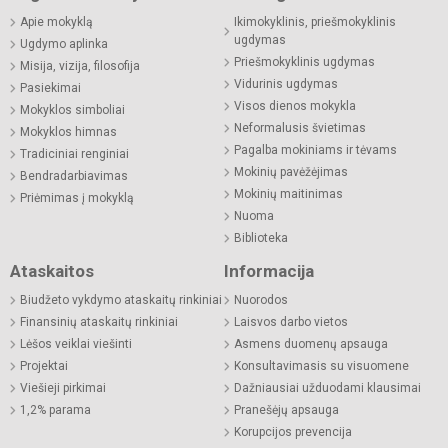
Apie mokyklą
Ikimokyklinis, priešmokyklinis
ugdymas
Ugdymo aplinka
Priešmokyklinis ugdymas
Misija, vizija, filosofija
Vidurinis ugdymas
Pasiekimai
Visos dienos mokykla
Mokyklos simboliai
Neformalusis švietimas
Mokyklos himnas
Pagalba mokiniams ir tėvams
Tradiciniai renginiai
Mokinių pavėžėjimas
Bendradarbiavimas
Mokinių maitinimas
Priėmimas į mokyklą
Nuoma
Biblioteka
Ataskaitos
Informacija
Biudžeto vykdymo ataskaitų rinkiniai
Nuorodos
Finansinių ataskaitų rinkiniai
Laisvos darbo vietos
Lėšos veiklai viešinti
Asmens duomenų apsauga
Projektai
Konsultavimasis su visuomene
Viešieji pirkimai
Dažniausiai užduodami klausimai
1,2% parama
Pranešėjų apsauga
Korupcijos prevencija