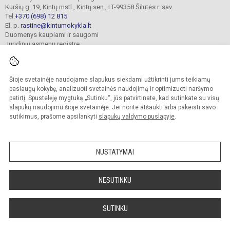
Kuršių g. 19, Kintų mstl., Kintų sen., LT-99358 Šilutės r. sav.
Tel.
+370 (698) 12 815
El. p.
rastine@kintumokykla.lt
Duomenys kaupiami ir saugomi
Juridinių asmenų registre
Įmonės kodas 190697016
Šioje svetainėje naudojame slapukus siekdami užtikrinti jums teikiamų
paslaugų kokybę, analizuoti svetainės naudojimą ir optimizuoti naršymo
© 2024. Kintų pagrindinė mokykla. Visos teisės saugomos.
patirtį. Spustelėję mygtuką „Sutinku“, jūs patvirtinate, kad sutinkate su visų
Kopijuoti turinį be raštiško įstaigos administracijos sutikimo griežtai draudžiama.
slapukų naudojimu šioje svetainėje. Jei norite atšaukti arba pakeisti savo
Versija neįgaliesiems
Slapukų valdymas
sutikimus, prašome apsilankyti
slapukų valdymo puslapyje
.
author_cleverphant
NUSTATYMAI
NESUTINKU
SUTINKU