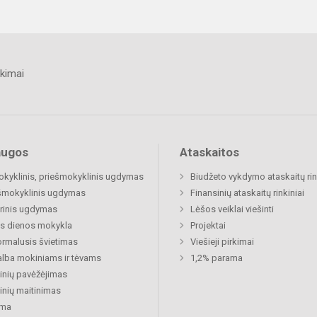
kimai
augos
Ataskaitos
okyklinis, priešmokyklinis ugdymas
Biudžeto vykdymo ataskaitų rin
šmokyklinis ugdymas
Finansinių ataskaitų rinkiniai
rinis ugdymas
Lėšos veiklai viešinti
s dienos mokykla
Projektai
rmalusis švietimas
Viešieji pirkimai
lba mokiniams ir tėvams
1,2% parama
nių pavėžėjimas
nių maitinimas
ma