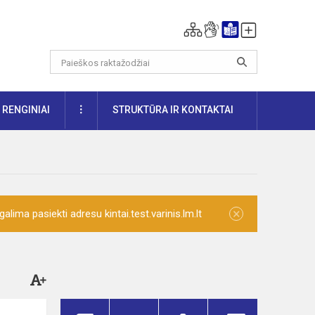
DAUGIAU
RENGINIAI
STRUKTŪRA IR KONTAKTAI
×
lima pasiekti adresu kintai.test.varinis.lm.lt