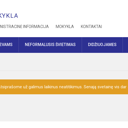
KYKLA
NISTRACINĖ INFORMACIJA
MOKYKLA
KONTAKTAI
TĖVAMS
NEFORMALUSIS ŠVIETIMAS
DIDŽIUOJAMĖS
siprašome už galimus laikinus neatitikimus. Senają svetainę vis dar ga