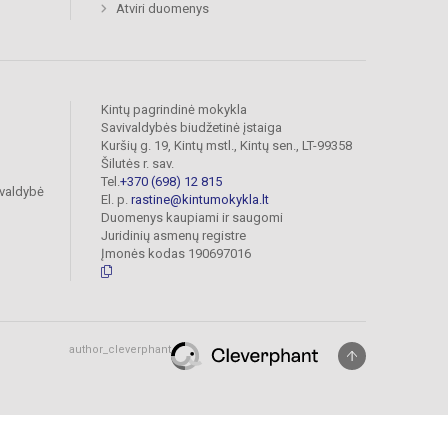
Atviri duomenys
Kintų pagrindinė mokykla
Savivaldybės biudžetinė įstaiga
Kuršių g. 19, Kintų mstl., Kintų sen., LT-99358
Šilutės r. sav.
Tel.
+370 (698) 12 815
ivaldybė
El. p.
rastine@kintumokykla.lt
Duomenys kaupiami ir saugomi
Juridinių asmenų registre
Įmonės kodas 190697016
author_cleverphant