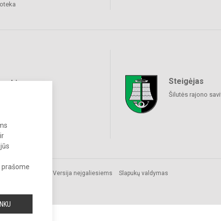
ioteka
Steigėjas
raukime
Šilutės rajono sav
ums
ir
 jūs
s, prašome
Versija neįgaliesiems
Slapukų valdymas
INKU