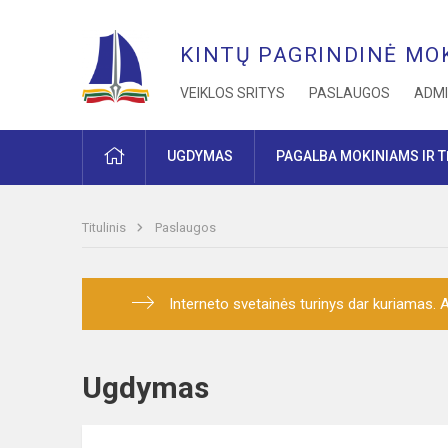
KINTŲ PAGRINDINĖ MO
VEIKLOS SRITYS
PASLAUGOS
ADMI
PRADŽIA
UGDYMAS
PAGALBA MOKINIAMS IR 
Titulinis
Paslaugos
Interneto svetainės turinys dar kuriamas. At
Ugdymas