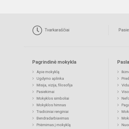
Tvarkaraščiai
Pasie
Pagrindinė mokykla
Pasl
Apie mokyklą
Ikim
Ugdymo aplinka
Prie
Misija, vizija, filosofija
Vidu
Pasiekimai
Viso
Mokyklos simboliai
Nefo
Mokyklos himnas
Paga
Tradiciniai renginiai
Moki
Bendradarbiavimas
Moki
Priėmimas į mokyklą
Nuo