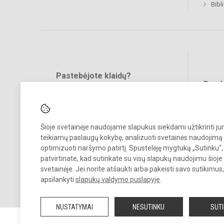
Bibl
Pastebėjote klaidų?
Bend
Turite pasiūlymų?
RAŠYKITE
Šioje svetainėje naudojame slapukus siekdami užtikrinti j
teikiamų paslaugų kokybę, analizuoti svetainės naudojimą 
optimizuoti naršymo patirtį. Spustelėję mygtuką „Sutinku“,
patvirtinate, kad sutinkate su visų slapukų naudojimu šioje
svetainėje. Jei norite atšaukti arba pakeisti savo sutikimu
© 2024. Kintų pagrindinė mokykla. Visos teisės saugomos.
apsilankyti
slapukų valdymo puslapyje
.
Kopijuoti turinį be raštiško įstaigos administracijos sutikimo griežtai
draudžiama.
NUSTATYMAI
NESUTINKU
SUT