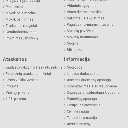
Misija, vizija, filosofija
Vidurinis ugdymas
Pasiekimai
Visos dienos mokykla
Mokyklos simboliai
Neformalusis švietimas
Mokyklos himnas
Pagalba mokiniams ir tėvams
Tradiciniai renginiai
Mokinių pavėžėjimas
Bendradarbiavimas
Mokinių maitinimas
Priėmimas į mokyklą
Nuoma
Biblioteka
Ataskaitos
Informacija
Biudžeto vykdymo ataskaitų rinkiniai
Nuorodos
Finansinių ataskaitų rinkiniai
Laisvos darbo vietos
Lėšos veiklai viešinti
Asmens duomenų apsauga
Projektai
Konsultavimasis su visuomene
Viešieji pirkimai
Dažniausiai užduodami klausimai
1,2% parama
Pranešėjų apsauga
Korupcijos prevencija
Civilinė sauga
Teisinė informacija
Atviri duomenys