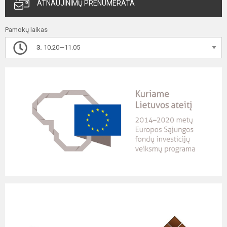
ATNAUJINIMŲ PRENUMERATA
Pamokų laikas
3.
10.20—11.05