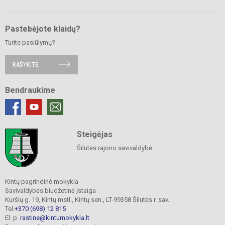
Pastebėjote klaidų?
Turite pasiūlymų?
RAŠYKITE
Bendraukime
Steigėjas
Šilutės rajono savivaldybė
Kintų pagrindinė mokykla
Savivaldybės biudžetinė įstaiga
Kuršių g. 19, Kintų mstl., Kintų sen., LT-99358 Šilutės r. sav.
Tel.
+370 (698) 12 815
El. p.
rastine@kintumokykla.lt