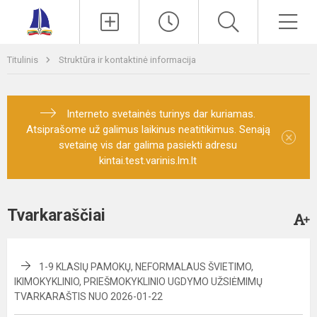
Paieška
Men
Titulinis
Struktūra ir kontaktinė informacija
Interneto svetainės turinys dar kuriamas.
Atsiprašome už galimus laikinus neatitikimus. Senają
×
svetainę vis dar galima pasiekti adresu
kintai.test.varinis.lm.lt
Tvarkaraščiai
1-9 KLASIŲ PAMOKŲ, NEFORMALAUS ŠVIETIMO,
IKIMOKYKLINIO, PRIEŠMOKYKLINIO UGDYMO UŽSIĖMIMŲ
TVARKARAŠTIS NUO 2026-01-22