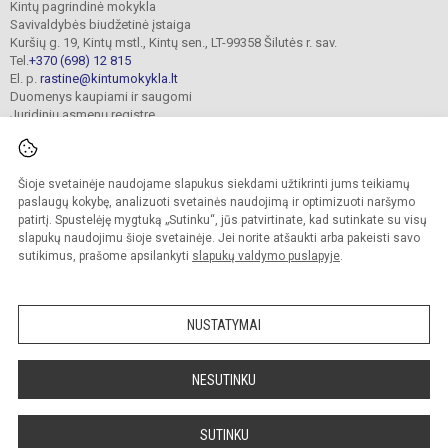
Kintų pagrindinė mokykla
Savivaldybės biudžetinė įstaiga
Kuršių g. 19, Kintų mstl., Kintų sen., LT-99358 Šilutės r. sav.
Tel.
+370 (698) 12 815
El. p.
rastine@kintumokykla.lt
Duomenys kaupiami ir saugomi
Juridinių asmenų registre
Įmonės kodas 190697016
Šioje svetainėje naudojame slapukus siekdami užtikrinti jums teikiamų
paslaugų kokybę, analizuoti svetainės naudojimą ir optimizuoti naršymo
© 2024. Kintų pagrindinė mokykla. Visos teisės saugomos.
Kopijuoti turinį be raštiško įstaigos administracijos sutikimo griežtai draudžiama.
patirtį. Spustelėję mygtuką „Sutinku“, jūs patvirtinate, kad sutinkate su visų
slapukų naudojimu šioje svetainėje. Jei norite atšaukti arba pakeisti savo
Versija neįgaliesiems
Slapukų valdymas
sutikimus, prašome apsilankyti
slapukų valdymo puslapyje
.
author_cleverphant
NUSTATYMAI
NESUTINKU
SUTINKU