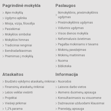
Pagrindinė mokykla
Paslaugos
Apie mokyklą
Ikimokyklinis, priešmokyklinis
ugdymas
Ugdymo aplinka
Priešmokyklinis ugdymas
Misija, vizija, filosofija
Vidurinis ugdymas
Pasiekimai
Visos dienos mokykla
Mokyklos simboliai
Neformalusis švietimas
Mokyklos himnas
Pagalba mokiniams ir tėvams
Tradiciniai renginiai
Mokinių pavėžėjimas
Bendradarbiavimas
Mokinių maitinimas
Priėmimas į mokyklą
Nuoma
Biblioteka
Ataskaitos
Informacija
Biudžeto vykdymo ataskaitų rinkiniai
Nuorodos
Finansinių ataskaitų rinkiniai
Laisvos darbo vietos
Lėšos veiklai viešinti
Asmens duomenų apsauga
Projektai
Konsultavimasis su visuomene
Viešieji pirkimai
Dažniausiai užduodami klausimai
1,2% parama
Pranešėjų apsauga