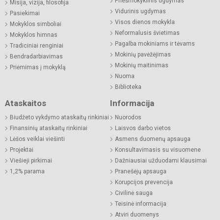
Priešmokyklinis ugdymas
Misija, vizija, filosofija
Vidurinis ugdymas
Pasiekimai
Visos dienos mokykla
Mokyklos simboliai
Neformalusis švietimas
Mokyklos himnas
Pagalba mokiniams ir tėvams
Tradiciniai renginiai
Mokinių pavėžėjimas
Bendradarbiavimas
Mokinių maitinimas
Priėmimas į mokyklą
Nuoma
Biblioteka
Ataskaitos
Informacija
Biudžeto vykdymo ataskaitų rinkiniai
Nuorodos
Finansinių ataskaitų rinkiniai
Laisvos darbo vietos
Lėšos veiklai viešinti
Asmens duomenų apsauga
Projektai
Konsultavimasis su visuomene
Viešieji pirkimai
Dažniausiai užduodami klausimai
1,2% parama
Pranešėjų apsauga
Korupcijos prevencija
Civilinė sauga
Teisinė informacija
Atviri duomenys