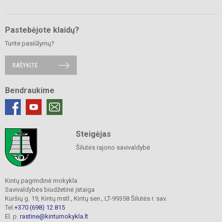
Pastebėjote klaidų?
Turite pasiūlymų?
RAŠYKITE
Bendraukime
Steigėjas
Šilutės rajono savivaldybė
Kintų pagrindinė mokykla
Savivaldybės biudžetinė įstaiga
Kuršių g. 19, Kintų mstl., Kintų sen., LT-99358 Šilutės r. sav.
Tel.
+370 (698) 12 815
El. p.
rastine@kintumokykla.lt