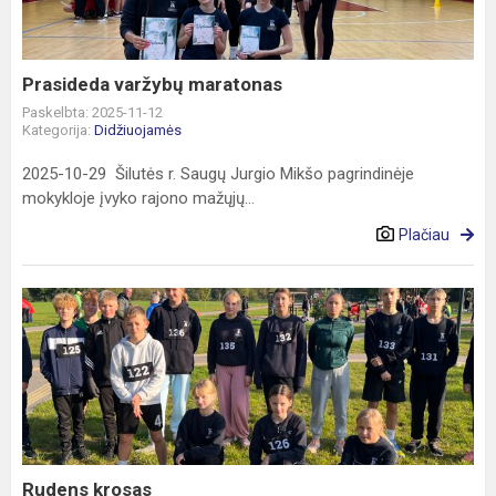
Prasideda varžybų maratonas
Paskelbta: 2025-11-12
Kategorija:
Didžiuojamės
2025-10-29 Šilutės r. Saugų Jurgio Mikšo pagrindinėje
mokykloje įvyko rajono mažųjų...
Plačiau
Rudens
krosas
Rudens krosas