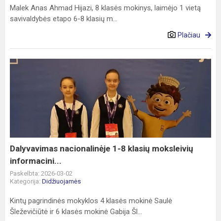
Malek Anas Ahmad Hijazi, 8 klasės mokinys, laimėjo 1 vietą
savivaldybės etapo 6-8 klasių m...
Plačiau
Dalyvavimas
nacionalinėje
1-
8
klasių
moksleivių
informacini...
Dalyvavimas nacionalinėje 1-8 klasių moksleivių
informacini...
Paskelbta: 2026-03-02
Kategorija:
Didžiuojamės
Kintų pagrindinės mokyklos 4 klasės mokinė Saulė
Šleževičiūtė ir 6 klasės mokinė Gabija Šl...