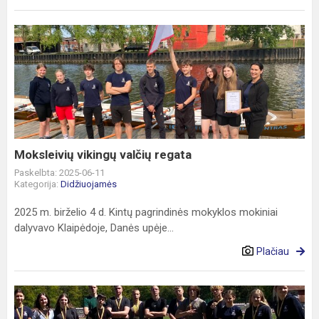
Moksleivių
vikingų
valčių
regata
Moksleivių vikingų valčių regata
Paskelbta: 2025-06-11
Kategorija:
Didžiuojamės
2025 m. birželio 4 d. Kintų pagrindinės mokyklos mokiniai
dalyvavo Klaipėdoje, Danės upėje...
Plačiau
Šilutės
rajono