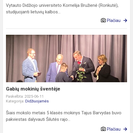
Vytauto Didžiojo universiteto Kornelija Bružienė (Ronkutė),
studijuojanti lietuvių kalbos...
Plačiau
Gabių
mokinių
šventėje
Gabių mokinių šventėje
Paskelbta: 2025-06-11
Kategorija:
Didžiuojamės
Šiais mokslo metais 5 klasės mokinys Tajus Barvydas buvo
pakviestas dalyvauti Šilutės rajo...
Plačiau