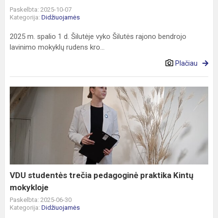
Paskelbta: 2025-10-07
Kategorija:
Didžiuojamės
2025 m. spalio 1 d. Šilutėje vyko Šilutės rajono bendrojo
lavinimo mokyklų rudens kro...
Plačiau
VDU
studentės
trečia
pedagoginė
praktika
Kintų
mokykloje
VDU studentės trečia pedagoginė praktika Kintų
mokykloje
Paskelbta: 2025-06-30
Kategorija:
Didžiuojamės