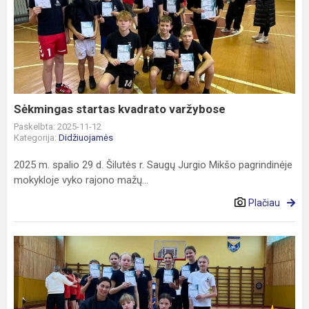
startas
kvadrato
varžybose
Sėkmingas startas kvadrato varžybose
Paskelbta: 2025-11-12
Kategorija:
Didžiuojamės
2025 m. spalio 29 d. Šilutės r. Saugų Jurgio Mikšo pagrindinėje
mokykloje vyko rajono mažų...
Plačiau
Prasideda
varžybų
maratonas