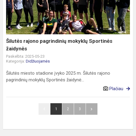
pagrindinių
mokyklų
Sportinės
žaidynės
Šilutės rajono pagrindinių mokyklų Sportinės
žaidynės
Paskelbta: 2025-05-23
Kategorija:
Didžiuojamės
Šilutės miesto stadione įvyko 2025 m. Šilutės rajono
pagrindinių mokyklų Sportinės žaidynė...
Plačiau
1
2
3