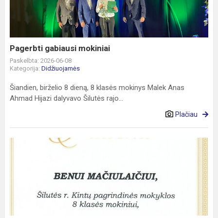
Pagerbti gabiausi mokiniai
Paskelbta: 2026-06-08
Kategorija:
Didžiuojamės
Šiandien, birželio 8 dieną, 8 klasės mokinys Malek Anas
Ahmad Hijazi dalyvavo Šilutės rajo...
Plačiau
Rajono
anglų
kalbos
olimpiadoje
-
I
vieta!