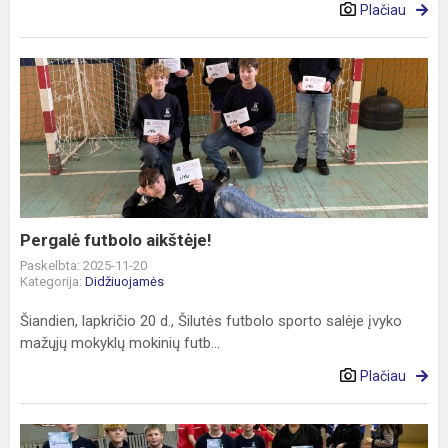
Plačiau
Pergalė
futbolo
aikštėje!
Pergalė futbolo aikštėje!
Paskelbta: 2025-11-20
Kategorija:
Didžiuojamės
Šiandien, lapkričio 20 d., Šilutės futbolo sporto salėje įvyko
mažųjų mokyklų mokinių futb...
Plačiau
Sėkmingas