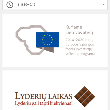
1.
8.30—9.15