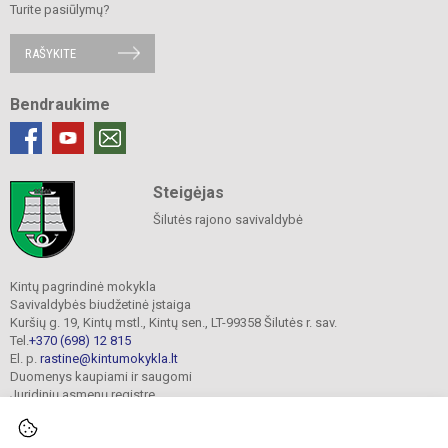
Turite pasiūlymų?
RAŠYKITE
Bendraukime
Steigėjas
Šilutės rajono savivaldybė
Kintų pagrindinė mokykla
Savivaldybės biudžetinė įstaiga
Kuršių g. 19, Kintų mstl., Kintų sen., LT-99358 Šilutės r. sav.
Tel.
+370 (698) 12 815
El. p.
rastine@kintumokykla.lt
Duomenys kaupiami ir saugomi
Juridinių asmenų registre
Įmonės kodas 190697016