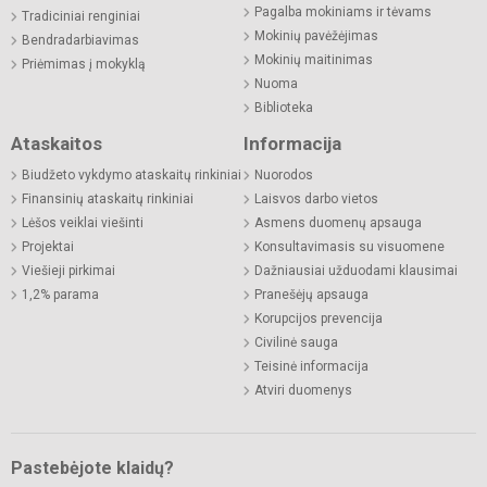
Pagalba mokiniams ir tėvams
Tradiciniai renginiai
Mokinių pavėžėjimas
Bendradarbiavimas
Mokinių maitinimas
Priėmimas į mokyklą
Nuoma
Biblioteka
Ataskaitos
Informacija
Biudžeto vykdymo ataskaitų rinkiniai
Nuorodos
Finansinių ataskaitų rinkiniai
Laisvos darbo vietos
Lėšos veiklai viešinti
Asmens duomenų apsauga
Projektai
Konsultavimasis su visuomene
Viešieji pirkimai
Dažniausiai užduodami klausimai
1,2% parama
Pranešėjų apsauga
Korupcijos prevencija
Civilinė sauga
Teisinė informacija
Atviri duomenys
Pastebėjote klaidų?