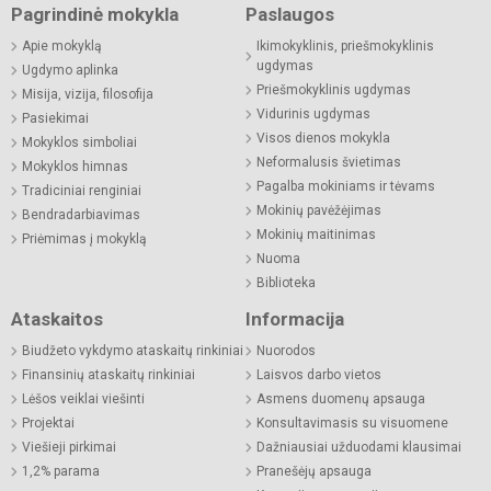
Pagrindinė mokykla
Paslaugos
Apie mokyklą
Ikimokyklinis, priešmokyklinis
ugdymas
Ugdymo aplinka
Priešmokyklinis ugdymas
Misija, vizija, filosofija
Vidurinis ugdymas
Pasiekimai
Visos dienos mokykla
Mokyklos simboliai
Neformalusis švietimas
Mokyklos himnas
Pagalba mokiniams ir tėvams
Tradiciniai renginiai
Mokinių pavėžėjimas
Bendradarbiavimas
Mokinių maitinimas
Priėmimas į mokyklą
Nuoma
Biblioteka
Ataskaitos
Informacija
Biudžeto vykdymo ataskaitų rinkiniai
Nuorodos
Finansinių ataskaitų rinkiniai
Laisvos darbo vietos
Lėšos veiklai viešinti
Asmens duomenų apsauga
Projektai
Konsultavimasis su visuomene
Viešieji pirkimai
Dažniausiai užduodami klausimai
1,2% parama
Pranešėjų apsauga