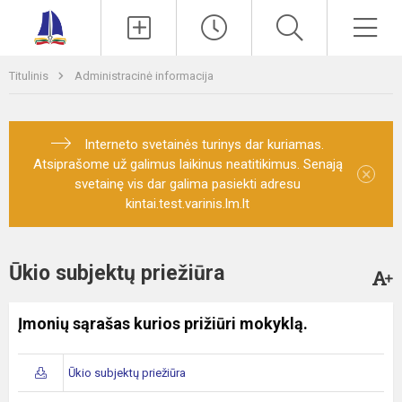
Paieška
Men
Titulinis
Administracinė informacija
Interneto svetainės turinys dar kuriamas.
Atsiprašome už galimus laikinus neatitikimus. Senają
×
svetainę vis dar galima pasiekti adresu
kintai.test.varinis.lm.lt
Ūkio subjektų priežiūra
Įmonių sąrašas kurios prižiūri mokyklą.
Ūkio subjektų priežiūra