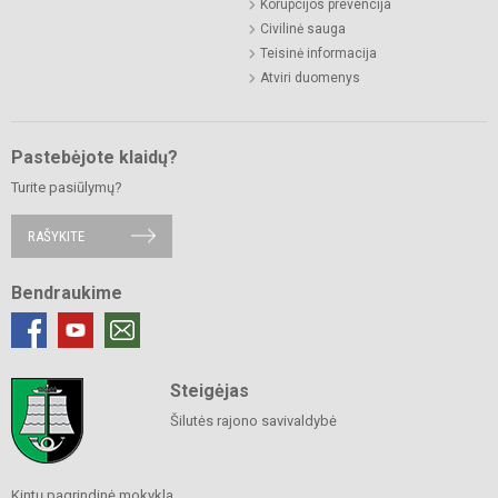
Korupcijos prevencija
Civilinė sauga
Teisinė informacija
Atviri duomenys
Pastebėjote klaidų?
Turite pasiūlymų?
RAŠYKITE
Bendraukime
Steigėjas
Šilutės rajono savivaldybė
Kintų pagrindinė mokykla