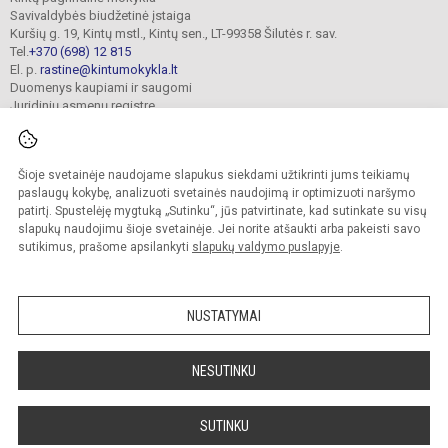
Savivaldybės biudžetinė įstaiga
Kuršių g. 19, Kintų mstl., Kintų sen., LT-99358 Šilutės r. sav.
Tel.
+370 (698) 12 815
El. p.
rastine@kintumokykla.lt
Duomenys kaupiami ir saugomi
Juridinių asmenų registre
Įmonės kodas 190697016
Šioje svetainėje naudojame slapukus siekdami užtikrinti jums teikiamų
paslaugų kokybę, analizuoti svetainės naudojimą ir optimizuoti naršymo
© 2024. Kintų pagrindinė mokykla. Visos teisės saugomos.
Kopijuoti turinį be raštiško įstaigos administracijos sutikimo griežtai draudžiama.
patirtį. Spustelėję mygtuką „Sutinku“, jūs patvirtinate, kad sutinkate su visų
slapukų naudojimu šioje svetainėje. Jei norite atšaukti arba pakeisti savo
Versija neįgaliesiems
Slapukų valdymas
sutikimus, prašome apsilankyti
slapukų valdymo puslapyje
.
author_cleverphant
NUSTATYMAI
NESUTINKU
SUTINKU