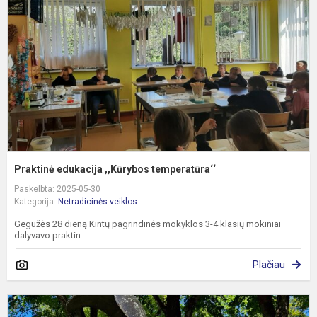
t
Praktinė edukacija ,,Kūrybos temperatūra‘‘
Paskelbta: 2025-05-30
Kategorija:
Netradicinės veiklos
Gegužės 28 dieną Kintų pagrindinės mokyklos 3-4 klasių mokiniai
dalyvavo praktin...
Plačiau
P