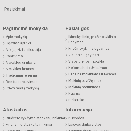
Pasiekimai
Pagrindinė mokykla
Paslaugos
Apie mokyklą
Ikimokyklinis, priešmokyklinis
ugdymas
Ugdymo aplinka
Priešmokyklinis ugdymas
Misija, vizija, filosofija
Vidurinis ugdymas
Pasiekimai
Visos dienos mokykla
Mokyklos simboliai
Neformalusis švietimas
Mokyklos himnas
Pagalba mokiniams ir tėvams
Tradiciniai renginiai
Mokinių pavėžėjimas
Bendradarbiavimas
Mokinių maitinimas
Priėmimas į mokyklą
Nuoma
Biblioteka
Ataskaitos
Informacija
Biudžeto vykdymo ataskaitų rinkiniai
Nuorodos
Finansinių ataskaitų rinkiniai
Laisvos darbo vietos
Lėšos veiklai viešinti
Asmens duomenų apsauga