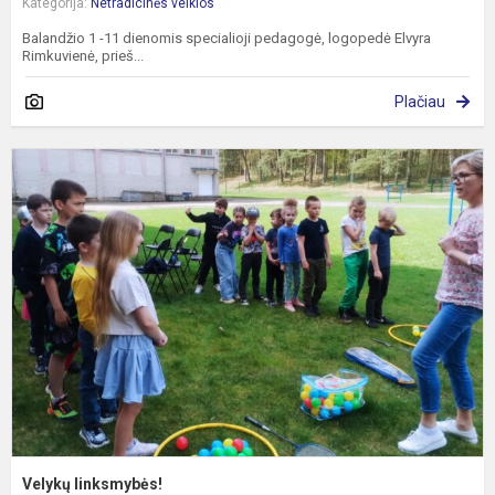
Kategorija:
Netradicinės veiklos
Balandžio 1 -11 dienomis specialioji pedagogė, logopedė Elvyra
Rimkuvienė, prieš...
Plačiau
V
l
Velykų linksmybės!