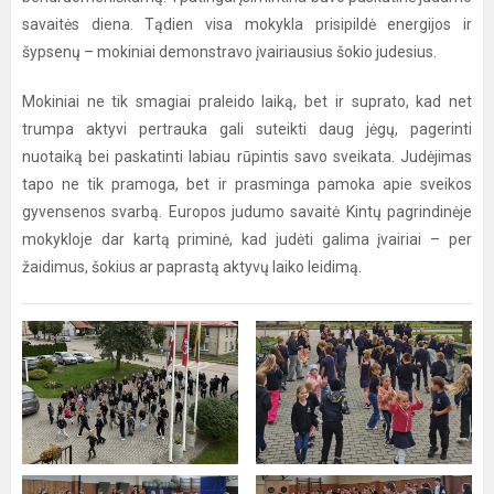
savaitės diena. Tądien visa mokykla prisipildė energijos ir
šypsenų – mokiniai demonstravo įvairiausius šokio judesius.
Mokiniai ne tik smagiai praleido laiką, bet ir suprato, kad net
trumpa aktyvi pertrauka gali suteikti daug jėgų, pagerinti
nuotaiką bei paskatinti labiau rūpintis savo sveikata. Judėjimas
tapo ne tik pramoga, bet ir prasminga pamoka apie sveikos
gyvensenos svarbą. Europos judumo savaitė Kintų pagrindinėje
mokykloje dar kartą priminė, kad judėti galima įvairiai – per
žaidimus, šokius ar paprastą aktyvų laiko leidimą.