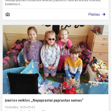
Šilutėje įkurtas modernus Mokslo pažinimo centras atviras mokslui,
švietimui ir...
Plačiau
Į
v
,
p
n
Įvairios veiklos ,,Nepaprastai paprastas namas“
Paskelbta: 2025-05-02