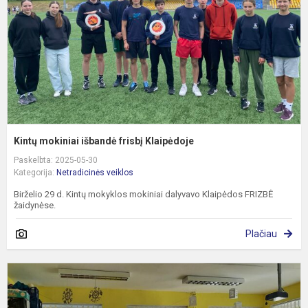
K
Kintų mokiniai išbandė frisbį Klaipėdoje
Paskelbta: 2025-05-30
Kategorija:
Netradicinės veiklos
Birželio 29 d. Kintų mokyklos mokiniai dalyvavo Klaipėdos FRIZBĖ
žaidynėse.
Plačiau
P
e
,