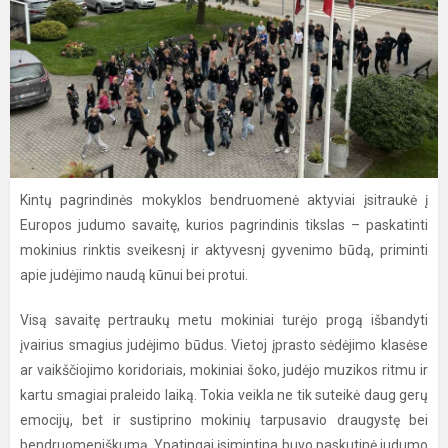
Kintų pagrindinės mokyklos bendruomenė aktyviai įsitraukė į
Europos judumo savaitę, kurios pagrindinis tikslas – paskatinti
mokinius rinktis sveikesnį ir aktyvesnį gyvenimo būdą, priminti
apie judėjimo naudą kūnui bei protui.
Visą savaitę pertraukų metu mokiniai turėjo progą išbandyti
įvairius smagius judėjimo būdus. Vietoj įprasto sėdėjimo klasėse
ar vaikščiojimo koridoriais, mokiniai šoko, judėjo muzikos ritmu ir
kartu smagiai praleido laiką. Tokia veikla ne tik suteikė daug gerų
emocijų, bet ir sustiprino mokinių tarpusavio draugystę bei
bendruomeniškumą. Ypatingai įsimintina buvo paskutinė judumo