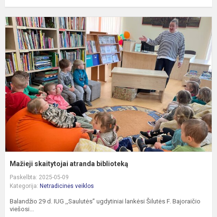
M
s
a
b
Mažieji skaitytojai atranda biblioteką
Paskelbta: 2025-05-09
Kategorija:
Netradicinės veiklos
Balandžio 29 d. IUG ,,Saulutės” ugdytiniai lankėsi Šilutės F. Bajoraičio
viešosi...