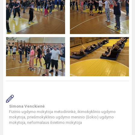
Simona Venckienė
Fizinio ugdymo mokytoja metodininkė, ikimokyklinio ugdymo
mokytoja, priešmokyklinio ugdymo meninio (šokio) ugdymo
mokytoja, neformalaus švietimo mokytoja