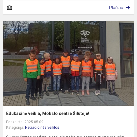
Plačiau
E
v
M
c
Š
Edukacinė veikla, Mokslo centre Šilutėje!
Paskelbta: 2025-05-09
Kategorija:
Netradicinės veiklos