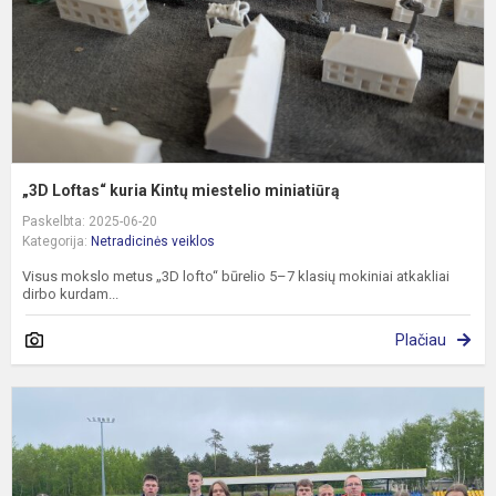
„3D Loftas“ kuria Kintų miestelio miniatiūrą
Paskelbta: 2025-06-20
Kategorija:
Netradicinės veiklos
Visus mokslo metus „3D lofto“ būrelio 5–7 klasių mokiniai atkakliai
dirbo kurdam...
Plačiau
K
m
i
f