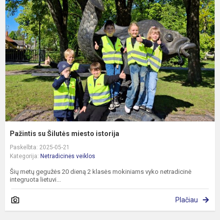
s
Š
m
i
Pažintis su Šilutės miesto istorija
Paskelbta: 2025-05-21
Kategorija:
Netradicinės veiklos
Šių metų gegužės 20 dieną 2 klasės mokiniams vyko netradicinė
integruota lietuvi...
Plačiau