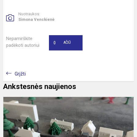
Nuotraukos:
Simona Venckienė
Nepamirškite
0
AČIŪ
padėkoti autoriui
Grįžti
Ankstesnės naujienos
„
L
k
K
m
m