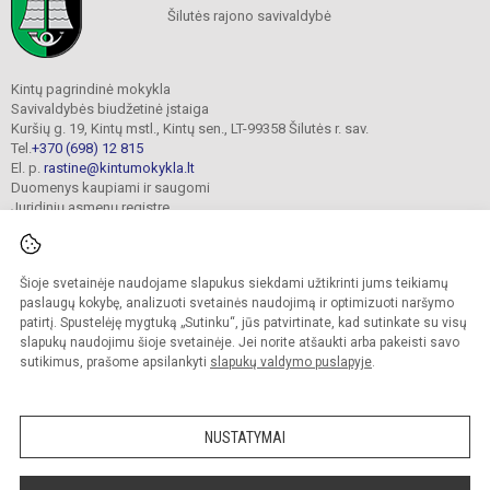
Šilutės rajono savivaldybė
Kintų pagrindinė mokykla
Savivaldybės biudžetinė įstaiga
Kuršių g. 19, Kintų mstl., Kintų sen., LT-99358 Šilutės r. sav.
Tel.
+370 (698) 12 815
El. p.
rastine@kintumokykla.lt
Duomenys kaupiami ir saugomi
Juridinių asmenų registre
Įmonės kodas 190697016
Šioje svetainėje naudojame slapukus siekdami užtikrinti jums teikiamų
paslaugų kokybę, analizuoti svetainės naudojimą ir optimizuoti naršymo
© 2024. Kintų pagrindinė mokykla. Visos teisės saugomos.
Kopijuoti turinį be raštiško įstaigos administracijos sutikimo griežtai draudžiama.
patirtį. Spustelėję mygtuką „Sutinku“, jūs patvirtinate, kad sutinkate su visų
slapukų naudojimu šioje svetainėje. Jei norite atšaukti arba pakeisti savo
Versija neįgaliesiems
Slapukų valdymas
sutikimus, prašome apsilankyti
slapukų valdymo puslapyje
.
author_cleverphant
NUSTATYMAI