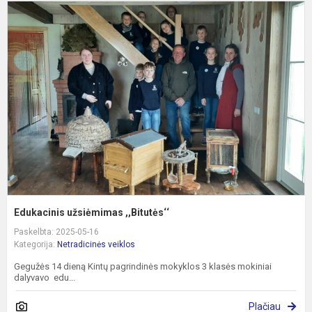
E
u
,,
Edukacinis užsiėmimas ,,Bitutės‘‘
Paskelbta: 2025-05-16
Kategorija:
Netradicinės veiklos
Gegužės 14 dieną Kintų pagrindinės mokyklos 3 klasės mokiniai
dalyvavo edu...
Plačiau