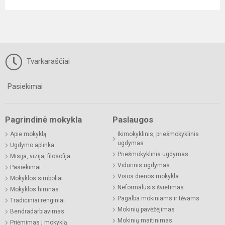
Tvarkaraščiai
Pasiekimai
Pagrindinė mokykla
Paslaugos
Apie mokyklą
Ikimokyklinis, priešmokyklinis
ugdymas
Ugdymo aplinka
Priešmokyklinis ugdymas
Misija, vizija, filosofija
Vidurinis ugdymas
Pasiekimai
Visos dienos mokykla
Mokyklos simboliai
Neformalusis švietimas
Mokyklos himnas
Pagalba mokiniams ir tėvams
Tradiciniai renginiai
Mokinių pavėžėjimas
Bendradarbiavimas
Mokinių maitinimas
Priėmimas į mokyklą