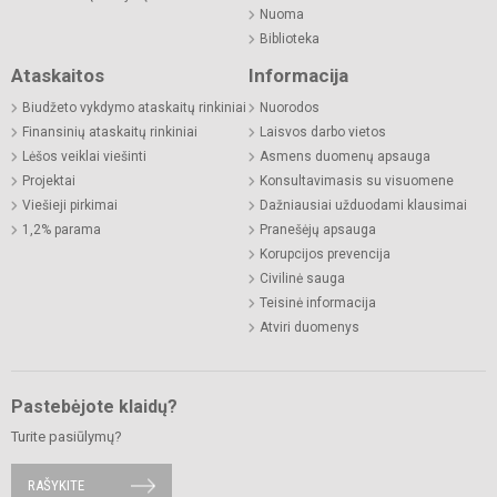
Nuoma
Biblioteka
Ataskaitos
Informacija
Biudžeto vykdymo ataskaitų rinkiniai
Nuorodos
Finansinių ataskaitų rinkiniai
Laisvos darbo vietos
Lėšos veiklai viešinti
Asmens duomenų apsauga
Projektai
Konsultavimasis su visuomene
Viešieji pirkimai
Dažniausiai užduodami klausimai
1,2% parama
Pranešėjų apsauga
Korupcijos prevencija
Civilinė sauga
Teisinė informacija
Atviri duomenys
Pastebėjote klaidų?
Turite pasiūlymų?
RAŠYKITE