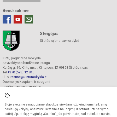
Bendraukime
Steigėjas
Šilutės rajono savivaldybė
Kintų pagrindinė mokykla
Savivaldybės biudžetinė įstaiga
Kuršių g. 19, Kintų mstl., Kintų sen., LT-99358 Šilutės r. sav.
Tel.
+370 (698) 12 815
El. p.
rastine@kintumokykla.lt
Duomenys kaupiami ir saugomi
Juridinių asmenų registre
Įmonės kodas 190697016
Šioje svetainėje naudojame slapukus siekdami užtikrinti jums teikiamų
paslaugų kokybę, analizuoti svetainės naudojimą ir optimizuoti naršymo
© 2024. Kintų pagrindinė mokykla. Visos teisės saugomos.
patirtį. Spustelėję mygtuką „Sutinku“, jūs patvirtinate, kad sutinkate su visų
Kopijuoti turinį be raštiško įstaigos administracijos sutikimo griežtai draudžiama.