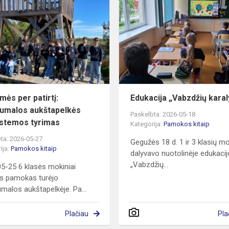
per
patirtį:
Aukštumalos
aukštapelkės
ekosistemos
t...
ės per patirtį:
Edukacija „Vabzdžių karal
umalos aukštapelkės
Paskelbta: 2026-05-18
stemos tyrimas
Kategorija:
Pamokos kitaip
ta: 2026-05-27
Gegužės 18 d. 1 ir 3 klasių mo
ija:
Pamokos kitaip
dalyvavo nuotolinėje edukacij
„Vabzdžių...
5-25 6 klasės mokiniai
s pamokas turėjo
malos aukštapelkėje. Pa...
Plačiau
Pla