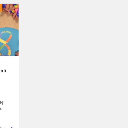
Integruotos
pamokos
,,Supratingumas.
Kaip
priimti
kitokį
žm...
mti
tę
ko