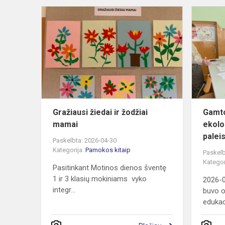
Gražiausi
žiedai
ir
žodžiai
mamai
Gražiausi žiedai ir žodžiai
Gamt
mamai
ekolo
palei
Paskelbta: 2026-04-30
Kategorija:
Pamokos kitaip
Paskelb
Kategor
Pasitinkant Motinos dienos šventę
1 ir 3 klasių mokiniams vyko
2026-0
integr...
buvo o
edukac