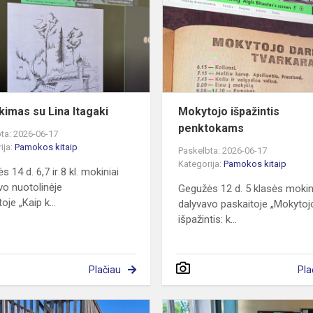
Lina
Itagaki
ikimas su Lina Itagaki
Mokytojo išpažintis
penktokams
ta: 2026-06-17
ija:
Pamokos kitaip
Paskelbta: 2026-06-17
Kategorija:
Pamokos kitaip
 14 d. 6,7 ir 8 kl. mokiniai
vo nuotolinėje
Gegužės 12 d. 5 klasės mokin
oje „Kaip k...
dalyvavo paskaitoje „Mokytoj
išpažintis: k...
Plačiau
Pla
Mokomės