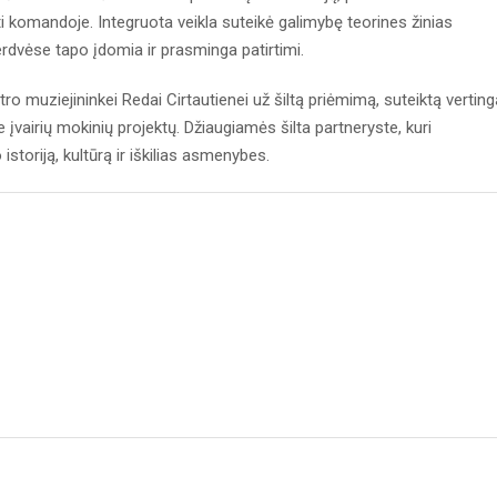
i komandoje. Integruota veikla suteikė galimybę teorines žinias
erdvėse tapo įdomia ir prasminga patirtimi.
o muziejininkei Redai Cirtautienei už šiltą priėmimą, suteiktą verting
ie įvairių mokinių projektų. Džiaugiamės šilta partneryste, kuri
storiją, kultūrą ir iškilias asmenybes.