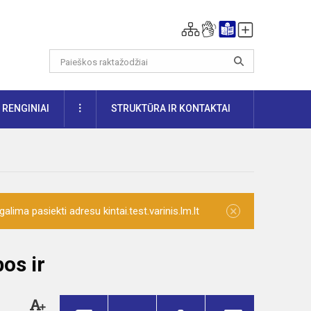
DAUGIAU
RENGINIAI
STRUKTŪRA IR KONTAKTAI
×
lima pasiekti adresu kintai.test.varinis.lm.lt
os ir