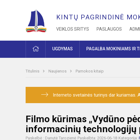
KINTŲ PAGRINDINĖ MO
VEIKLOS SRITYS
PASLAUGOS
ADMI
PRADŽIA
UGDYMAS
PAGALBA MOKINIAMS IR 
Titulinis
Naujienos
Pamokos kitaip
Interneto svetainės turinys dar kuriamas. At
Filmo kūrimas „Vydūno pėds
informacinių technologij
Paskelbė : Danutė Tarozienė
Paskelbta: 2026-06-18
Kategorija: