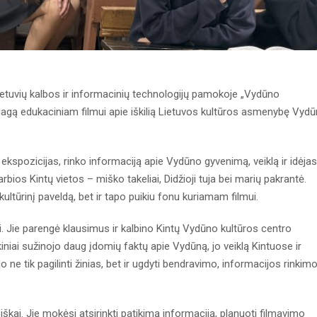
ietuvių kalbos ir informacinių technologijų pamokoje „Vydūno
agą edukaciniam filmui apie iškilią Lietuvos kultūros asmenybę Vyd
 ekspozicijas, rinko informaciją apie Vydūno gyvenimą, veiklą ir idėjas
bios Kintų vietos – miško takeliai, Didžioji tuja bei marių pakrantė.
kultūrinį paveldą, bet ir tapo puikiu fonu kuriamam filmui.
. Jie parengė klausimus ir kalbino Kintų Vydūno kultūros centro
iniai sužinojo daug įdomių faktų apie Vydūną, jo veiklą Kintuose ir
o ne tik pagilinti žinias, bet ir ugdyti bendravimo, informacijos rinkim
kai. Jie mokėsi atsirinkti patikimą informaciją, planuoti filmavimo