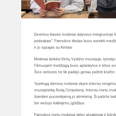
Devintos klasės mokiniai dalyvavo integruotoje l
pėdsakais“. Pamokos tikslas buvo surinkti medži
ir jo sąsajas su Kintais.
Mokiniai lankėsi Kintų Vydūno muziejuje, tyrinėjo
Filmuojant medžiagą buvo aplankytos ir kitos svar
Šios vietovės ne tik padėjo geriau pažinti krašto 
Ypatingą dėmesį mokiniai skyrė interviu rengimui
muziejininkę Redą Cirtautienę. Interviu metu mok
šiandien puoselėjamą jo atminimą. Ši patirtis leid
bei viešojo kalbėjimo įgūdžius.
Pamokos metu mokiniai dirbo atsakingai ir kūrybiš