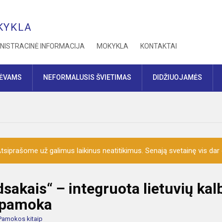
KYKLA
NISTRACINĖ INFORMACIJA
MOKYKLA
KONTAKTAI
TĖVAMS
NEFORMALUSIS ŠVIETIMAS
DIDŽIUOJAMĖS
siprašome už galimus laikinus neatitikimus. Senają svetainę vis dar ga
akais“ – integruota lietuvių kalb
ų pamoka
Pamokos kitaip