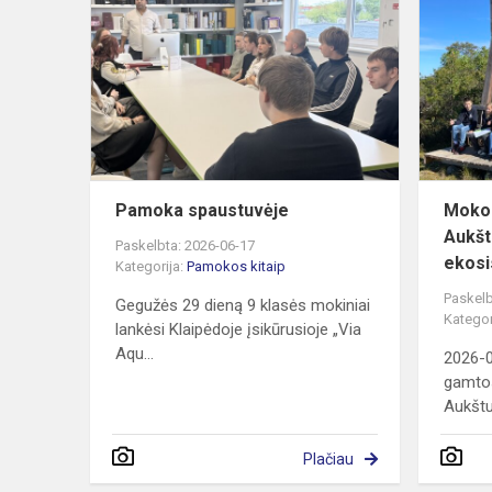
spaustuvėje
Pamoka spaustuvėje
Mokom
Aukšt
Paskelbta: 2026-06-17
ekosi
Kategorija:
Pamokos kitaip
Paskelb
Gegužės 29 dieną 9 klasės mokiniai
Kategor
lankėsi Klaipėdoje įsikūrusioje „Via
Aqu...
2026-0
gamto
Aukštu
Plačiau