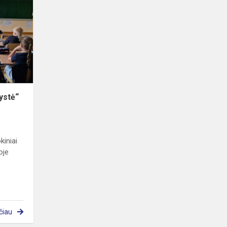
„Vabzdžių
karalystė“
ystė“
kiniai
oje
čiau