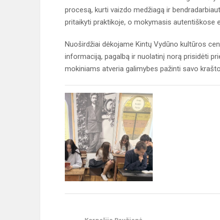
procesą, kurti vaizdo medžiagą ir bendradarbiaut
pritaikyti praktikoje, o mokymasis autentiškose 
Nuoširdžiai dėkojame Kintų Vydūno kultūros centr
informaciją, pagalbą ir nuolatinį norą prisidėti pr
mokiniams atveria galimybes pažinti savo krašto i