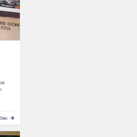
penktokams
iai
o
čiau
Edukacija