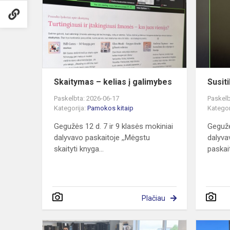
kelias
į
galimybes
Skaitymas – kelias į galimybes
Susit
Paskelbta: 2026-06-17
Paskelb
Kategorija:
Pamokos kitaip
Kategor
Gegužės 12 d. 7 ir 9 klasės mokiniai
Gegužės
dalyvavo paskaitoje ,,Mėgstu
dalyva
skaityti knyga...
paskait
Plačiau
Pamoka