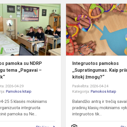
Gamtos
pamoka
su
NDRP
ekologu
tema
„Pagavai
–
paleisk“
os pamoka su NDRP
Integruotos pamokos
gu tema „Pagavai –
,,Supratingumas. Kaip prii
sk“
kitokį žmogų?“
ta: 2026-04-29
Paskelbta: 2026-04-24
ija:
Pamokos kitaip
Kategorija:
Pamokos kitaip
4-25 5 klasės mokiniams
Balandžio antrą ir trečią savai
rganizuota integruota
pradinių klasių mokiniams vy
inė pamoka su Ne...
integruotos tik...