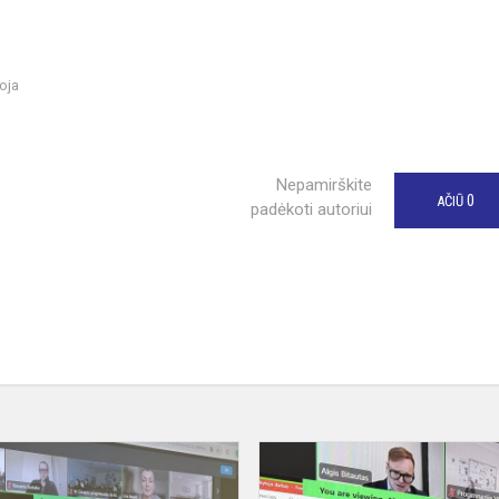
oja
Nepamirškite
0
AČIŪ
padėkoti autoriui
Susitikimas
su